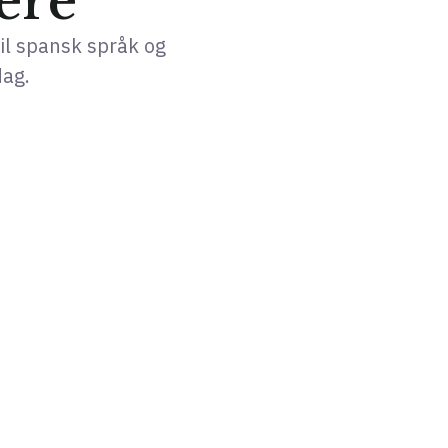
ere
il spansk språk og
dag.