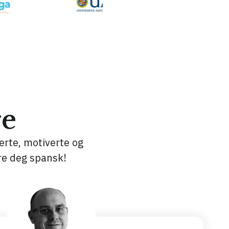
re
erte, motiverte og
re deg spansk!