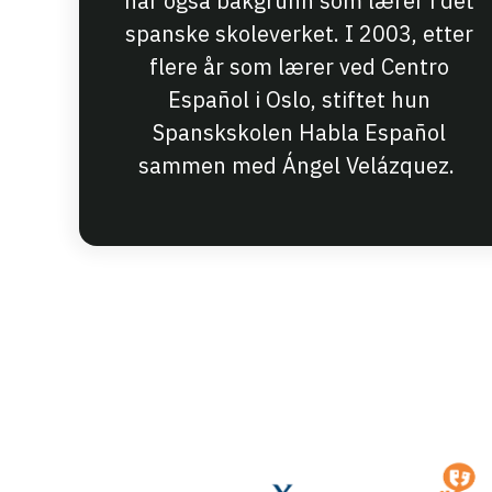
har også bakgrunn som lærer i det
spanske skoleverket. I 2003, etter
flere år som lærer ved Centro
Español i Oslo, stiftet hun
Spanskskolen Habla Español
sammen med Ángel Velázquez.