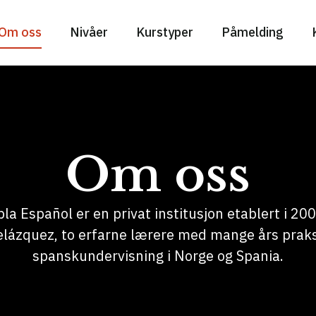
Om oss
Nivåer
Kurstyper
Påmelding
Om oss
a Español er en privat institusjon etablert i 2003
elázquez, to erfarne lærere med mange års praks
spanskundervisning i Norge og Spania.