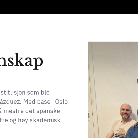
enskap
stitusjon som ble
lázquez. Med base i Oslo
 å mestre det spanske
tøtte og høy akademisk