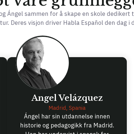
t våre grunnlegg
a og Ángel sammen for å skape en skole dedikert t
tur. Deres visjon driver Habla Español den dag i 
Angel Velázquez
Madrid, Spania
Ángel har sin utdannelse innen
historie og pedagogikk fra Madrid.