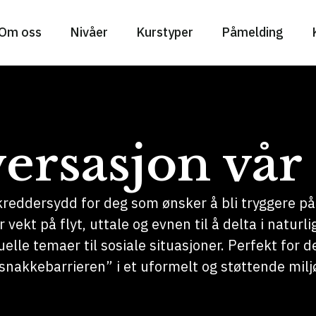
Om oss
Nivåer
Kurstyper
Påmelding
ersasjon vår
kreddersydd for deg som ønsker å bli tryggere p
er vekt på flyt, uttale og evnen til å delta i natur
uelle temaer til sosiale situasjoner. Perfekt for d
snakkebarrieren” i et uformelt og støttende milj