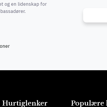
tet og en lidenskap for
mbassadører.
joner
Hurtiglenker
Populære 