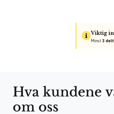
Viktig 
Minst
3 del
Hva kundene vå
om oss