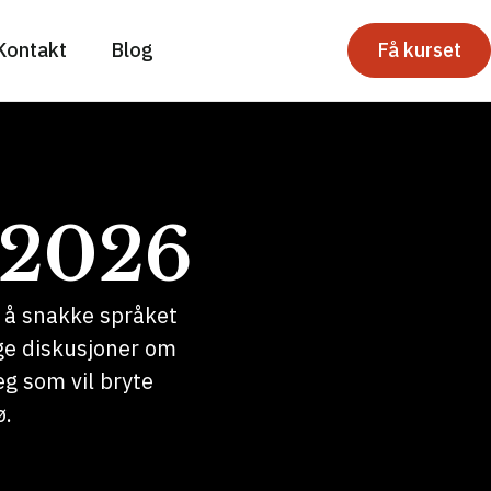
Kontakt
Blog
Få kurset
 2026
å å snakke språket
lige diskusjoner om
eg som vil bryte
ø.