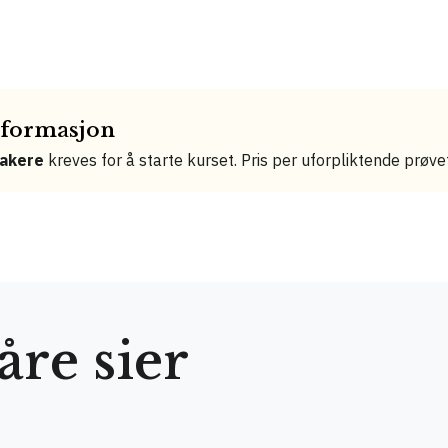
informasjon
takere
kreves for å starte kurset. Pris per uforpliktende prøv
re sier