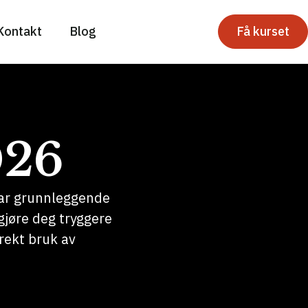
Kontakt
Blog
Få kurset
026
 har grunnleggende
gjøre deg tryggere
rekt bruk av