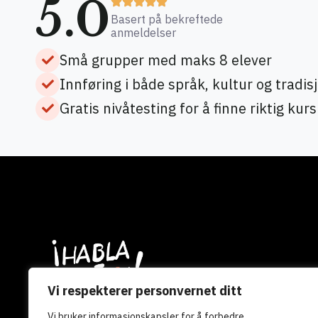
5.0
Basert på bekreftede
anmeldelser
Små grupper med maks 8 elever
Innføring i både språk, kultur og tradis
Gratis nivåtesting for å finne riktig kurs
Vi respekterer personvernet ditt
Med over 20 års erfaring innen
Vi bruker informasjonskapsler for å forbedre