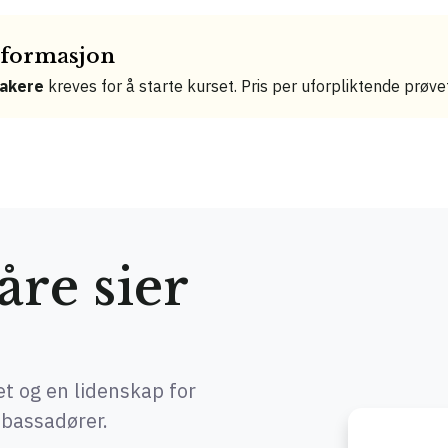
informasjon
takere
kreves for å starte kurset. Pris per uforpliktende prøv
re sier
tet og en lidenskap for
mbassadører.