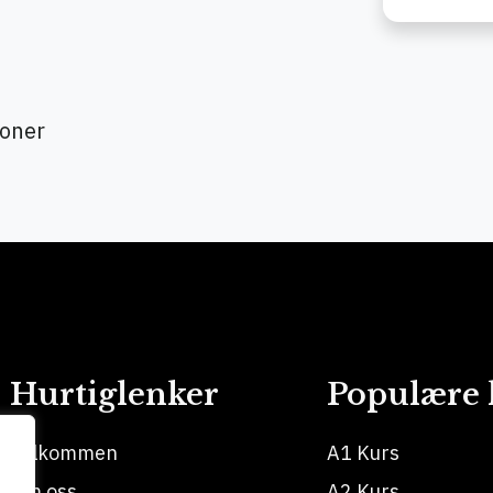
joner
Hurtiglenker
Populære 
Velkommen
A1 Kurs
Om oss
A2 Kurs