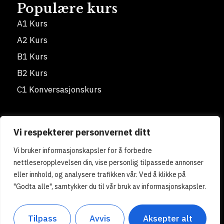
Populære kurs
A1 Kurs
A2 Kurs
B1 Kurs
B2 Kurs
C1 Konversasjonskurs
Kontakt oss
Vi respekterer personvernet ditt
Arbeidersamfunnets plass 1 0181 Oslo
Vi bruker informasjonskapsler for å forbedre
hablaespanol.angel@gmail.com
nettleseropplevelsen din, vise personlig tilpassede annonser
+ 47 47 23 68 99
eller innhold, og analysere trafikken vår. Ved å klikke på
"Godta alle", samtykker du til vår bruk av informasjonskapsler.
© 2026 - Spanskskolen Habla Español | Alle
rettigheter forbeholdt.
Tilpass
Avvis
Aksepter alt